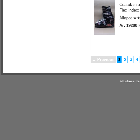
Csatok szá
Flex index:
Állapot 
Ár: 19200 
← Previous
1
2
3
4
© Lukács Ker