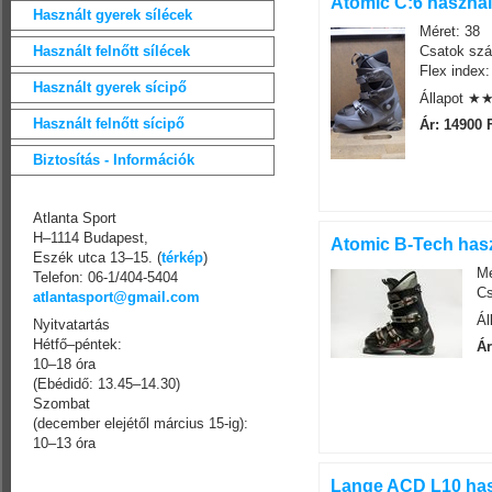
Atomic C:6 használ
Használt gyerek sílécek
Méret: 38
Használt felnőtt sílécek
Csatok szá
Flex index:
Használt gyerek sícipő
Állapot 
Használt felnőtt sícipő
Ár: 14900 
Biztosítás - Információk
Atlanta Sport
H–1114 Budapest,
Atomic B-Tech hasz
Eszék utca 13–15. (
térkép
)
Mé
Telefon: 06-1/404-5404
Cs
atlantasport@gmail.com
Á
Nyitvatartás
Hétfő–péntek:
Ár
10–18 óra
(Ebédidő: 13.45–14.30)
Szombat
(december elejétől március 15-ig):
10–13 óra
Lange ACD L10 has