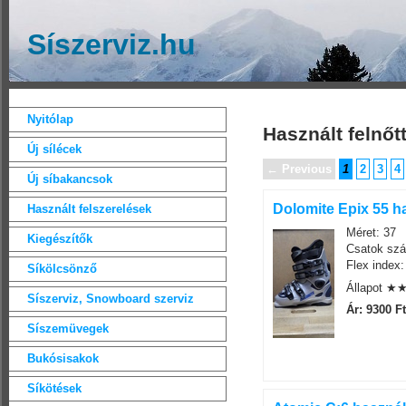
Síszerviz.hu
Nyitólap
Használt felnőtt
Új sílécek
← Previous
1
2
3
4
Új síbakancsok
Dolomite Epix 55 ha
Használt felszerelések
Méret: 37
Kiegészítők
Csatok szá
Flex index:
Síkölcsönző
Állapot 
Síszerviz, Snowboard szerviz
Ár: 9300 Ft
Síszemüvegek
Bukósisakok
Síkötések