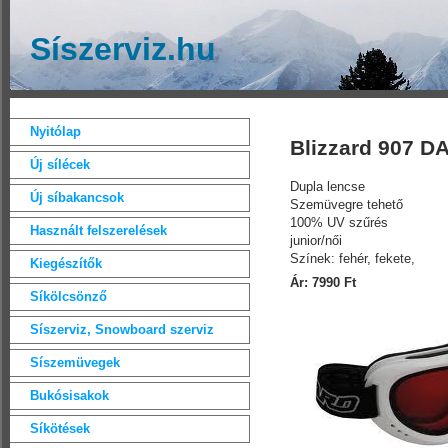
Síszerviz.hu
Nyitólap
Blizzard 907 D
Új sílécek
Dupla lencse
Új síbakancsok
Szemüvegre tehető
100% UV szűrés
Használt felszerelések
junior/női
Színek: fehér, fekete,
Kiegészítők
Ár: 7990 Ft
Síkölcsönző
Síszerviz, Snowboard szerviz
Síszemüvegek
Bukósisakok
Síkötések