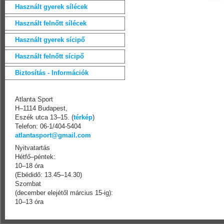
Használt gyerek sílécek
Használt felnőtt sílécek
Használt gyerek sícipő
Használt felnőtt sícipő
Biztosítás - Információk
Atlanta Sport
H–1114 Budapest,
Eszék utca 13–15. (
térkép
)
Telefon: 06-1/404-5404
atlantasport@gmail.com
Nyitvatartás
Hétfő–péntek:
10–18 óra
(Ebédidő: 13.45–14.30)
Szombat
(december elejétől március 15-ig):
10–13 óra