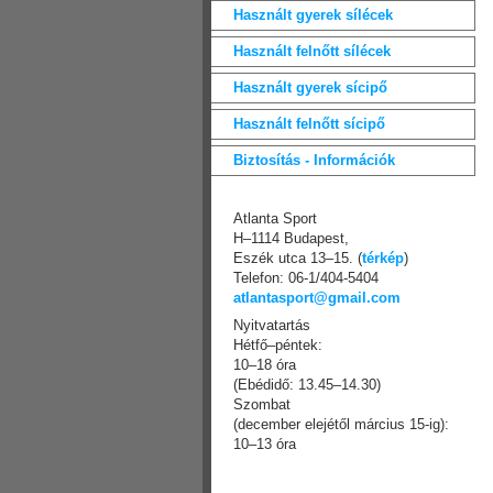
Használt gyerek sílécek
Használt felnőtt sílécek
Használt gyerek sícipő
Használt felnőtt sícipő
Biztosítás - Információk
Atlanta Sport
H–1114 Budapest,
Eszék utca 13–15. (
térkép
)
Telefon: 06-1/404-5404
atlantasport@gmail.com
Nyitvatartás
Hétfő–péntek:
10–18 óra
(Ebédidő: 13.45–14.30)
Szombat
(december elejétől március 15-ig):
10–13 óra