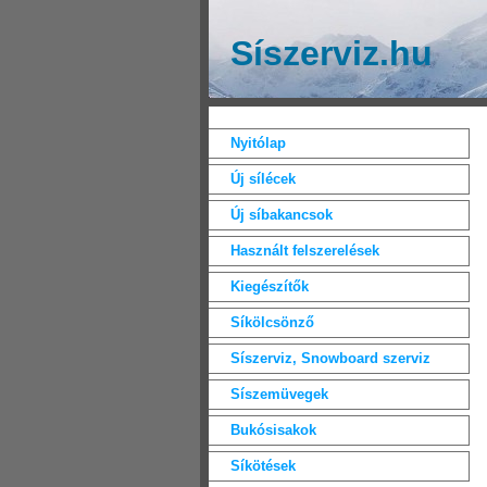
Síszerviz.hu
Nyitólap
Új sílécek
Új síbakancsok
Használt felszerelések
Kiegészítők
Síkölcsönző
Síszerviz, Snowboard szerviz
Síszemüvegek
Bukósisakok
Síkötések